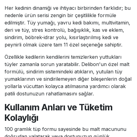
Her kedinin dinamiği ve ihtiyacı birbirinden farklıdır; bu
nedenle ürün serisi zengin bir çeşitlilikle formüle
edilmiştir. Tüy yumağı, yavru kedi bakımı, multivitamin,
deri ve tüy, stres kontrolü, bağışıklık, kas ve eklem,
sindirim, böbrek-idrar yolu, kısırlaştırılmış kedi ve
peynirli olmak üzere tam 11 özel seçeneğe sahiptir.
Özellikle kedilerin kendilerini temizlerken yuttukları
tüyler zamanla sorun yaratabilir. Delibon'un özel malt
formülü, sindirim sistemindeki atıkların, yutulan tüy
yumaklarının ve sindirilemeyen diğer bileşenlerin doğal
yollarla vücuttan kolayca atılmasına yardımcı olarak
patili dostunuzun rahatlamasını sağlar.
Kullanım Anları ve Tüketim
Kolaylığı
100 gramlık tüp formu sayesinde bu malt macununu
doğrudan yalatarak veya dostunuzun günlük