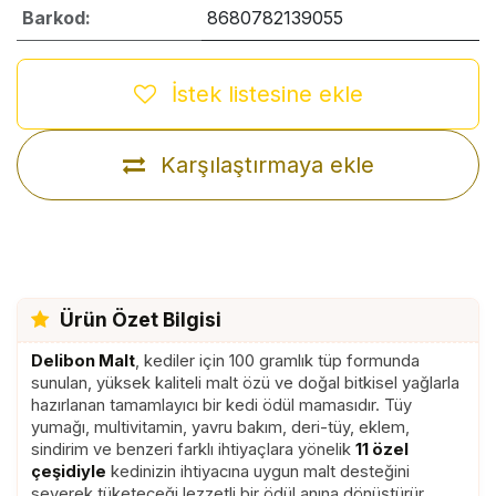
Barkod:
8680782139055
İstek listesine ekle
Karşılaştırmaya ekle
Ürün Özet Bilgisi
Delibon Malt
, kediler için 100 gramlık tüp formunda
sunulan, yüksek kaliteli malt özü ve doğal bitkisel yağlarla
hazırlanan tamamlayıcı bir kedi ödül mamasıdır. Tüy
yumağı, multivitamin, yavru bakım, deri-tüy, eklem,
sindirim ve benzeri farklı ihtiyaçlara yönelik
11 özel
çeşidiyle
kedinizin ihtiyacına uygun malt desteğini
severek tüketeceği lezzetli bir ödül anına dönüştürür.