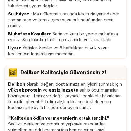
kadar tükettirebilirsiniz. 2 aylıktan küçük kedilerinizin
B2 250mg, 3a831 Vitamin B6
Biberiye özü, Kızılcık, Isırgan, Geven
tüketmesi uygun değildir.
200mg, 3a880i Biyotin(B7) 50mg,
Otu, Meyan Kökü, Ebegümeci, D-
3a825v Vitamin B12 6mg, 3a300
Su İhtiyacı:
Malt tüketimi sırasında kedinizin yanında her
Mannoz, Potasyum Sorbat.
Vitamin C 2.500mg, 3a700 Vitamin E
zaman taze ve temiz içme suyu bulunduğundan emin
8. Sindirim ve Bağırsak Desteği:
olunuz.
250mg, 3b605 Çinko 200mg, 3a370
Malt özü, Yulaf unu, Bitkisel yağlar,
Taurin 1.000mg, 3a910 L-Karnitin:
Muhafaza Koşulları:
Serin ve kuru bir yerde muhafaza
Keçiboynuzu tozu, Deiyonize su,
500mg.
ediniz. Son tüketim tarihi tüp üzerinde yer almaktadır.
Biberiye özü, İnülin, Karnıyarık Otu
6. Bağışıklık Desteği:
3a841
Uyarı:
Yetişkin kediler ve 8 haftalıktan büyük yavru
tozu, Beta-Glukanlar, Kabak
kediler için tamamlayıcı mamadır.
Vitamin B5 3.000mg, 3a831 Vitamin
çekirdeği, Karahindiba, Ananas ve
B6 500mg, 3a825v Vitamin B12
Pelin otu, Potasyum Sorbat.
15mg, 3a300 Vitamin C 5.000mg,
9. Stres Kontrol Desteği:
Malt
Delibon Kalitesiyle Güvendesiniz!
3a700 Vitamin E 250mg, 3c321 L-
özü, Yulaf unu, Bitkisel yağlar,
lysine 10.000mg, 3b605 Çinko
Delibon
olarak, değerli dostlarımıza en iyisini sunmak için
Keçiboynuzu tozu, Deiyonize su,
300mg, 3a370 Taurin 500mg.
yüksek protein
ve
eşsiz lezzete
sahip ödül mamaları
Biberiye özü, Valerian Özü, Melisa
7. Böbrek ve İdrar Yolu Desteği:
hazırlıyoruz. Temiz ve doğal kaynaklı içeriklerle hazırlanan
Özü, Papatya Özü, L-theanine,
3a300 Vitamin C 3.000mg, 3c301
formülü, güvenli tüketim alışkanlıklarını desteklerken
Potasyum Sorbat.
kediniz için keyifli bir ödül deneyimi sunar.
DL-Metionin: 1.500mg.
10. Kısırlaştırılmış Kedi Desteği:
8. Sindirim ve Bağırsak Desteği:
"Kaliteden ödün vermeyenlerin ortak tercihi."
Malt özü, Yulaf unu, Bitkisel yağlar,
3a880i Biyotin(B7) 10mg, E 578
Sağlıklı içerikleri ve premium yapısıyla standartları
Keçiboynuzu tozu, Deiyonize su,
Kalsiyum 2.000mg.
yükselten bu ödül maması için hemen siparişinizi