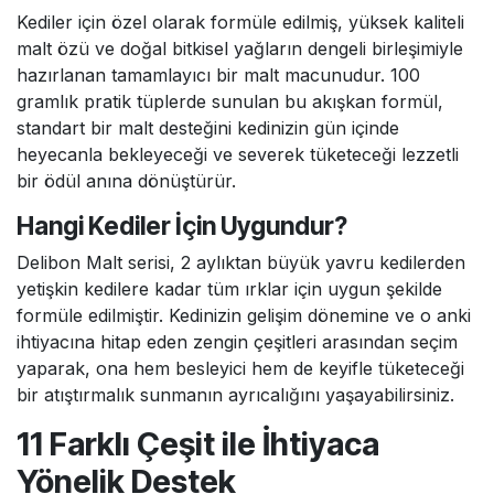
kullanım beklentisine göre seçim yapmayı
Kediler için özel olarak formüle edilmiş, yüksek kaliteli
kolaylaştırır.
malt özü ve doğal bitkisel yağların dengeli birleşimiyle
hazırlanan tamamlayıcı bir malt macunudur. 100
gramlık pratik tüplerde sunulan bu akışkan formül,
standart bir malt desteğini kedinizin gün içinde
heyecanla bekleyeceği ve severek tüketeceği lezzetli
bir ödül anına dönüştürür.
Hangi Kediler İçin Uygundur?
Delibon Malt serisi, 2 aylıktan büyük yavru kedilerden
yetişkin kedilere kadar tüm ırklar için uygun şekilde
formüle edilmiştir. Kedinizin gelişim dönemine ve o anki
ihtiyacına hitap eden zengin çeşitleri arasından seçim
yaparak, ona hem besleyici hem de keyifle tüketeceği
bir atıştırmalık sunmanın ayrıcalığını yaşayabilirsiniz.
11 Farklı Çeşit ile İhtiyaca
Yönelik Destek