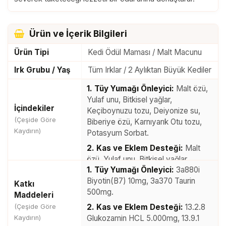
Ürün ve İçerik Bilgileri
Ürün Tipi
Kedi Ödül Maması / Malt Macunu
Irk Grubu / Yaş
Tüm Irklar / 2 Aylıktan Büyük Kediler
1. Tüy Yumağı Önleyici:
Malt özü,
Yulaf unu, Bitkisel yağlar,
İçindekiler
Keçiboynuzu tozu, Deiyonize su,
(Çeşide Göre
Biberiye özü, Karnıyarık Otu tozu,
Kaydırın)
Potasyum Sorbat.
2. Kas ve Eklem Desteği:
Malt
özü, Yulaf unu, Bitkisel yağlar,
1. Tüy Yumağı Önleyici:
3a880i
Keçiboynuzu tozu, Deiyonize su,
Biyotin(B7) 10mg, 3a370 Taurin
Biberiye özü, Hyalüronik Asit,
Katkı
500mg.
Kolajen
, Potasyum Sorbat.
Maddeleri
2. Kas ve Eklem Desteği:
13.2.8
(Çeşide Göre
3. Multivitamin Desteği:
Malt özü,
Glukozamin HCL 5.000mg, 13.9.1
Kaydırın)
Yulaf unu, Bitkisel yağlar,