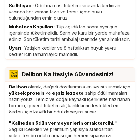
Su İhtiyacı:
Ödül maması tüketimi sırasında kedinizin
%25), Ksantan Gum, Tapiyoka
yanında her zaman taze ve temiz içme suyu
Nişastası, Yumurta, Deiyonize Su.
bulunduğundan emin olunuz.
Muhafaza Koşulları:
Tüp açıldıktan sonra aynı gün
içerisinde tüketilmelidir. Serin ve kuru bir yerde muhafaza
ediniz. Son tüketim tarihi ambalaj üzerinde yer almaktadır.
Uyarı:
Yetişkin kediler ve 8 haftalıktan büyük yavru
kediler için tamamlayıcı mamadır.
Delibon Kalitesiyle Güvendesiniz!
Delibon
olarak, değerli dostlarımıza en iyisini sunmak için
yüksek protein
ve
eşsiz lezzete
sahip ödül mamaları
hazırlıyoruz. Temiz ve doğal kaynaklı içeriklerle hazırlanan
formülü, güvenli tüketim alışkanlıklarını desteklerken
kediniz için keyifli bir ödül deneyimi sunar.
"Kaliteden ödün vermeyenlerin ortak tercihi."
Sağlıklı içerikleri ve premium yapısıyla standartları
yükselten bu ödül maması için hemen siparişinizi