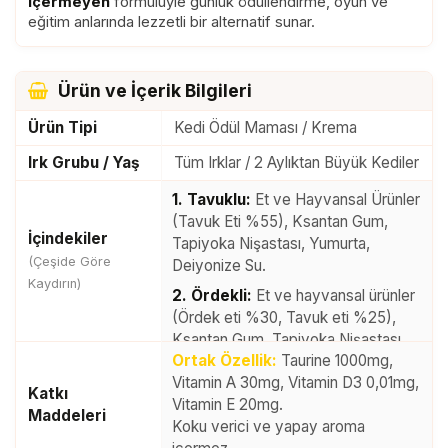
içermeyen
formülüyle günlük ödüllendirme, oyun ve
eğitim anlarında lezzetli bir alternatif sunar.
Ürün ve İçerik Bilgileri
Ürün Tipi
Kedi Ödül Maması / Krema
Irk Grubu / Yaş
Tüm Irklar / 2 Aylıktan Büyük Kediler
1. Tavuklu:
Et ve Hayvansal Ürünler
(Tavuk Eti %55), Ksantan Gum,
İçindekiler
Tapiyoka Nişastası, Yumurta,
(Çeşide Göre
Deiyonize Su.
Kaydırın)
2. Ördekli:
Et ve hayvansal ürünler
(Ördek eti %30, Tavuk eti %25),
Ksantan Gum, Tapiyoka Nişastası,
Ortak Özellik:
Taurine 1000mg,
Yumurta, Deiyonize Su.
Vitamin A 30mg, Vitamin D3 0,01mg,
3. Keçi Sütlü:
Et ve hayvansal
Katkı
Vitamin E 20mg.
ürünler (Tavuk eti %55), Keçi Sütü,
Maddeleri
Koku verici ve yapay aroma
Ksantan Gum, Tapiyoka Nişastası,