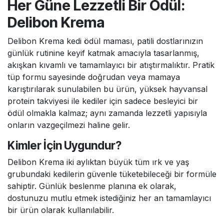
kapağı açılmamış tüpleri ise doğrudan güneş ışığı
Her Güne Lezzetli Bir Ödül:
almayan, serin ve kuru bir ortamda güvenle
Delibon Krema
muhafaza edebilirsiniz.
Delibon Krema kedi ödül maması, patili dostlarınızın
günlük rutinine keyif katmak amacıyla tasarlanmış,
akışkan kıvamlı ve tamamlayıcı bir atıştırmalıktır. Pratik
tüp formu sayesinde doğrudan veya mamaya
karıştırılarak sunulabilen bu ürün, yüksek hayvansal
protein takviyesi ile kediler için sadece besleyici bir
ödül olmakla kalmaz; aynı zamanda lezzetli yapısıyla
onların vazgeçilmezi haline gelir.
Kimler İçin Uygundur?
Delibon Krema iki aylıktan büyük tüm ırk ve yaş
grubundaki kedilerin güvenle tüketebileceği bir formüle
sahiptir. Günlük beslenme planına ek olarak,
dostunuzu mutlu etmek istediğiniz her an tamamlayıcı
bir ürün olarak kullanılabilir.