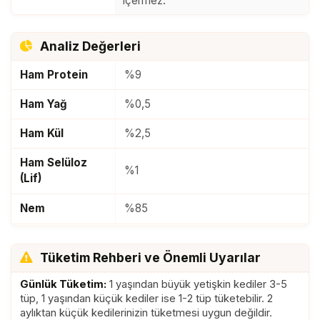
içermez.
Yumurta, Deiyonize Su.
4. Somonlu:
Et ve hayvansal
ürünler (Somon eti %30, Tavuk eti
Analiz Değerleri
%25), Ksantan Gum, Tapiyoka
Ham Protein
%9
Nişastası, Yumurta, Deiyonize Su.
5. Ton Balıklı:
Et ve hayvansal
Ham Yağ
%0,5
ürünler (Ton Balığı %30, Tavuk eti
%25), Ksantan Gum, Tapiyoka
Ham Kül
%2,5
Nişastası, Yumurta, Deiyonize Su.
Ham Selüloz
6. Dana Ciğerli:
Et ve hayvansal
%1
(Lif)
ürünler (Dana Ciğer %30, Tavuk eti
%25), Ksantan Gum, Tapiyoka
Nem
%85
Nişastası, Yumurta, Deiyonize Su.
7. Karidesli:
Et ve hayvansal
ME/Tüp
7kcal
ürünler (Karides eti %30, Tavuk eti
Tüketim Rehberi ve Önemli Uyarılar
%25), Ksantan Gum, Tapiyoka
Nişastası, Yumurta, Deiyonize Su.
Günlük Tüketim:
1 yaşından büyük yetişkin kediler 3-5
tüp, 1 yaşından küçük kediler ise 1-2 tüp tüketebilir. 2
8. Kuzu Etli:
Et ve hayvansal
aylıktan küçük kedilerinizin tüketmesi uygun değildir.
ürünler (Kuzu eti %30, Tavuk eti