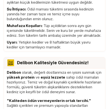
aylıktan küçük kedilerinizin tüketmesi uygun değildir.
ürünler (Kuzu eti %30, Tavuk eti
Su İhtiyacı:
Ödül maması tüketimi sırasında kedinizin
%25), Ksantan Gum, Tapiyoka
yanında her zaman taze ve temiz içme suyu
Nişastası, Yumurta, Deiyonize Su.
bulunduğundan emin olunuz.
Muhafaza Koşulları:
Tüp açıldıktan sonra aynı gün
içerisinde tüketilmelidir. Serin ve kuru bir yerde muhafaza
ediniz. Son tüketim tarihi ambalaj üzerinde yer almaktadır.
Uyarı:
Yetişkin kediler ve 8 haftalıktan büyük yavru
kediler için tamamlayıcı mamadır.
Delibon Kalitesiyle Güvendesiniz!
Delibon
olarak, değerli dostlarımıza en iyisini sunmak için
yüksek protein
ve
eşsiz lezzete
sahip ödül mamaları
hazırlıyoruz. Temiz ve doğal kaynaklı içeriklerle hazırlanan
formülü, güvenli tüketim alışkanlıklarını desteklerken
kediniz için keyifli bir ödül deneyimi sunar.
"Kaliteden ödün vermeyenlerin ortak tercihi."
Sağlıklı içerikleri ve premium yapısıyla standartları