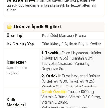
verici içermeyen
formülü sayesinde oyun, eğitim ve
günlük ödüllendirme anlarında pratik bir lezzet alternatifi
sunar.
Ürün ve İçerik Bilgileri
Ürün Tipi
Kedi Ödül Maması / Krema
Irk Grubu / Yaş
Tüm Irklar / 2 Aylıktan Büyük Kediler
1. Tavuklu:
Et ve Hayvansal Ürünler
(Tavuk Eti %55), Ksantan Gum,
İçindekiler
Tapiyoka Nişastası, Yumurta,
(Çeşide Göre
Deiyonize Su.
Kaydırın)
2. Ördekli:
Et ve hayvansal ürünler
(Ördek eti %30, Tavuk eti %25),
Ksantan Gum, Tapiyoka Nişastası,
Ortak Özellik:
Taurine 1000mg,
Yumurta, Deiyonize Su.
Vitamin A 30mg, Vitamin D3 0,01mg,
3. Keçi Sütlü:
Et ve hayvansal
Katkı
Vitamin E 20mg.
ürünler (Tavuk eti %55), Keçi Sütü,
Maddeleri
Koku verici ve yapay aroma