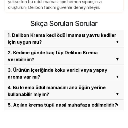
yükselten bu ödül maması için hemen siparişinizi
oluşturun; Delibon farkını güvenle deneyimleyin.
Sıkça Sorulan Sorular
1. Delibon Krema kedi ödül maması yavru kediler
için uygun mu?
Evet, yavru kediler için uygundur ancak 2 aylıktan
2. Kedime günde kaç tüp Delibon Krema
küçük kedilerin tüketmesi uygun görülmemektedir.
verebilirim?
Bu süreyi doldurmuş yavru ve yetişkin kediler
Günlük tüketim miktarı kedinizin yaşına göre
3. Ürünün içeriğinde koku verici veya yapay
günlük beslenme rutinine ek olarak güvenle
değişiklik gösterir. 1 yaşından büyük yetişkin kediler
aroma var mı?
tüketebilir.
günde 3-5 tüp tüketebilirken, 1 yaşından küçük
Hayır, Delibon Krema doğal bir içeriğe sahiptir ve
4. Bu krema ödül mamasını ana öğün yerine
yavru kedilerin günde 1-2 tüp tüketmesi tavsiye
formülünde yapay aromalandırıcı veya koku verici
kullanabilir miyim?
edilmektedir.
barındırmaz. Ayrıca içeriği taurin, çeşitli vitaminler
Hayır, bu ürün kedilerin ana beslenme rutinine ek
5. Açılan krema tüpü nasıl muhafaza edilmelidir?
ve yüksek hayvansal protein ile desteklenmiştir.
olarak formüle edilmiş tamamlayıcı bir ödül
Tüp açıldıktan sonra ürünün aynı gün içerisinde
mamasıdır. Sadece oyun ve eğitim sırasında
tamamen tüketilmesi gerekmektedir. Kapalı tüpler
dostunuzu motive edip ödüllendirmek için ideal bir
serin ve kuru bir yerde muhafaza edilmelidir.