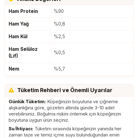
Ham Protein
%90
Ham Yağ
%0,8
Ham Kül
%2,5
Ham Selüloz
%0,5
(Lif)
Nem
%5,7
ME/Adet
-
Tüketim Rehberi ve Önemli Uyarılar
Günlük Tüketim:
Köpeğinizin boyutuna ve çiğneme
alışkanlığına göre, gözetim altında günde 3-10 adet
verebilirsiniz. Boğulma riskini önlemek için köpeğinizin
boyutuna uygun ürün seçiniz.
Su İhtiyacı:
Tüketim sırasında köpeğinizin yanında her
zaman taze ve temiz içme suyu bulunduğundan emin