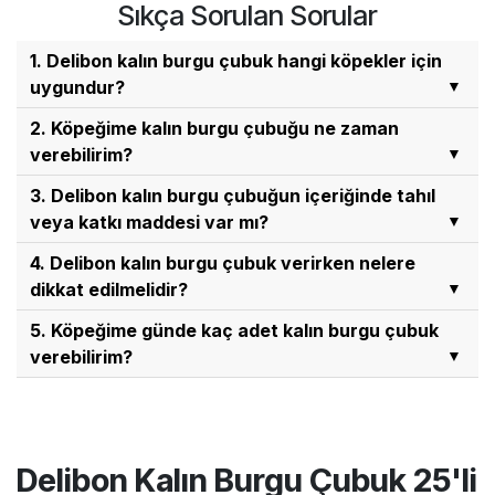
Sıkça Sorulan Sorular
1. Delibon kalın burgu çubuk hangi köpekler için
uygundur?
Delibon kalın burgu çubuk, 4 aylıktan büyük
2. Köpeğime kalın burgu çubuğu ne zaman
köpekler için uygundur. Kalın formu nedeniyle
verebilirim?
köpeğinizin fiziksel boyutu ve çiğneme alışkanlığı
Kalın burgu çubuğu eğitim sonrası
3. Delibon kalın burgu çubuğun içeriğinde tahıl
dikkate alınarak verilmesi önerilir.
ödüllendirmelerde, günlük ödül anlarında veya
veya katkı maddesi var mı?
kontrollü çiğneme zamanlarında verebilirsiniz. Ana
Hayır, Delibon kalın burgu çubuk tahıl ve glüten
4. Delibon kalın burgu çubuk verirken nelere
öğün yerine kullanılmamalı, tamamlayıcı ödül
içermez. %100 doğal sığır derisinden üretilen bu
dikkat edilmelidir?
maması olarak değerlendirilmelidir.
çiğneme ödülünde katkı maddesi, koruyucu ve
Ürün köpeğe gözetim altında verilmeli ve tüketim
5. Köpeğime günde kaç adet kalın burgu çubuk
renklendirici bulunmaz.
sırasında yanında taze içme suyu
verebilirim?
bulundurulmalıdır. Boğulma riskini önlemek için
Köpeğinizin fiziksel boyutuna ve çiğneme
köpeğinizin boyutuna ve çiğneme alışkanlığına
alışkanlıklarına bağlı olarak, günde 3 ila 10 adet
uygun şekilde verilmelidir.
arasında burgu çubuk verebilirsiniz.
Delibon Kalın Burgu Çubuk 25'li