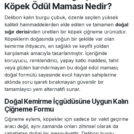
Köpek Ödül Maması Nedir?
Delibon kalın burgu çubuk, özenle seçilen yüksek
kaliteli hammaddelerden elde edilen ve tamamen
doğal
sığır derisi
nden üretilen bir köpek çiğneme ürünüdür.
Köpeklerin doğasında yoğun bir şekilde var olan
kemirme ihtiyacını, en sağlıklı ve keyifli yoldan
karşılamak amacıyla tasarlanmıştır. İçeriğinde
koruyucu, renklendirici, yapay katkı maddesi, tahıl
veya glüten barındırmayan bu doğal ödül maması;
doğal formülü sayesinde evcil hayvan sahiplerine
aklında soru işareti bırakmayan güvenilir bir
tamamlayıcı yem alternatifi sunar.
Doğal Kemirme İçgüdüsüne Uygun Kalın
Çiğneme Formu
Çiğneme eylemi, köpekler için sadece bir vakit geçirme
aracı değil, aynı zamanda onları zihinsel olarak da
rahatlatan doğal bir meşguliyettir. Delibon burgu