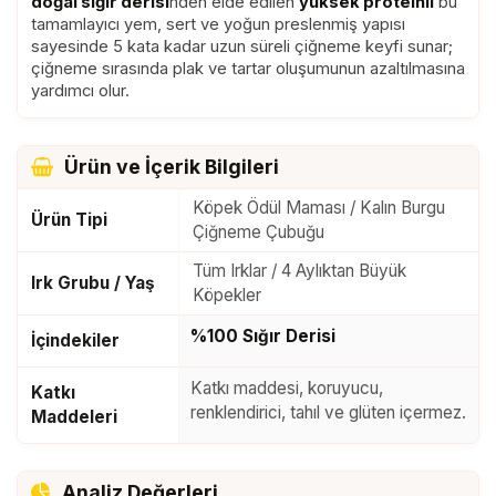
doğal sığır derisi
nden elde edilen
yüksek proteinli
bu
tamamlayıcı yem, sert ve yoğun preslenmiş yapısı
sayesinde 5 kata kadar uzun süreli çiğneme keyfi sunar;
çiğneme sırasında plak ve tartar oluşumunun azaltılmasına
yardımcı olur.
Ürün ve İçerik Bilgileri
Köpek Ödül Maması / Kalın Burgu
Ürün Tipi
Çiğneme Çubuğu
Tüm Irklar / 4 Aylıktan Büyük
Irk Grubu / Yaş
Köpekler
%100 Sığır Derisi
İçindekiler
Katkı maddesi, koruyucu,
Katkı
renklendirici, tahıl ve glüten içermez.
Maddeleri
Analiz Değerleri