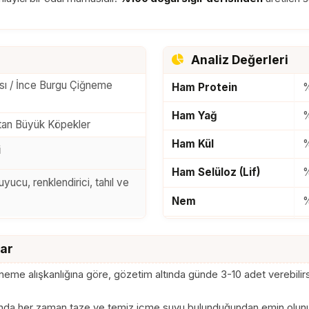
Analiz Değerleri
ı / İnce Burgu Çiğneme
Ham Protein
Ham Yağ
ıktan Büyük Köpekler
Ham Kül
i
Ham Selüloz (Lif)
yucu, renklendirici, tahıl ve
Nem
ME/Adet
-
lar
me alışkanlığına göre, gözetim altında günde 3-10 adet verebilirs
ında her zaman taze ve temiz içme suyu bulunduğundan emin olun