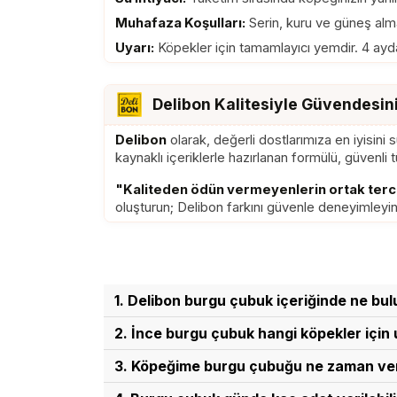
Muhafaza Koşulları:
Serin, kuru ve güneş alm
Uyarı:
Köpekler için tamamlayıcı yemdir. 4 ayd
Delibon Kalitesiyle Güvendesin
Delibon
olarak, değerli dostlarımıza en iyisini
kaynaklı içeriklerle hazırlanan formülü, güvenli 
"Kaliteden ödün vermeyenlerin ortak terci
oluşturun; Delibon farkını güvenle deneyimleyin
1. Delibon burgu çubuk içeriğinde ne bu
Delibon burgu çubuk tamamen %100 doğal sı
2. İnce burgu çubuk hangi köpekler içi
renklendirici, tahıl veya glüten bulunmaz.
Delibon ince burgu çubuk, 4 aylıktan büy
3. Köpeğime burgu çubuğu ne zaman ver
gözetim altında tüketilmesi önerilir.
Delibon burgu çubuğu günlük ödül anları