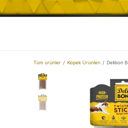
İçeriğe atla
Kedi Ödül Mamaları
Köpek Ödül Mamalar
Tüm ürünler
Köpek Ürünleri
Delibon 