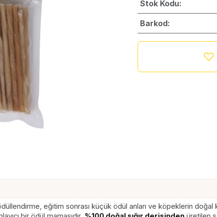
Stok Kodu:
Barkod:
ödüllendirme, eğitim sonrası küçük ödül anları ve köpeklerin doğal 
ayıcı bir ödül mamasıdır.
%100 doğal sığır derisinden
üretilen 