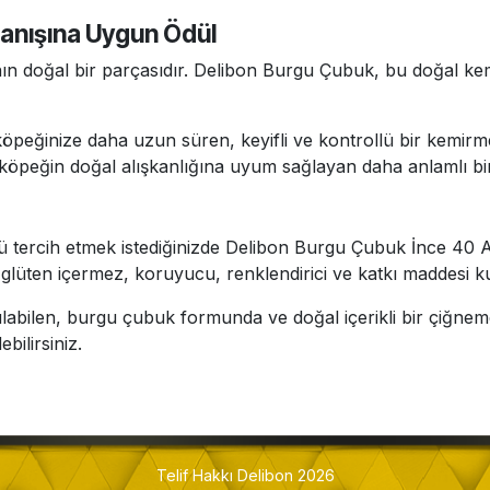
anışına Uygun Ödül
nın doğal bir parçasıdır. Delibon Burgu Çubuk, bu doğal ke
köpeğinize daha uzun süren, keyifli ve kontrollü bir kemir
l, köpeğin doğal alışkanlığına uyum sağlayan daha anlamlı 
lü tercih etmek istediğinizde Delibon Burgu Çubuk İnce 40 A
ve glüten içermez, koruyucu, renklendirici ve katkı maddesi k
ulabilen, burgu çubuk formunda ve doğal içerikli bir çiğn
ilirsiniz.
Telif Hakkı Delibon 2026