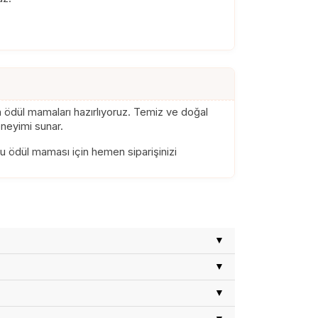
ödül mamaları hazırlıyoruz. Temiz ve doğal
eneyimi sunar.
bu ödül maması için hemen siparişinizi
ğinde hiçbir katkı maddesi, koruyucu,
ğneme alışkanlığı dikkate alınarak
izin doğal kemirme içgüdüsünü