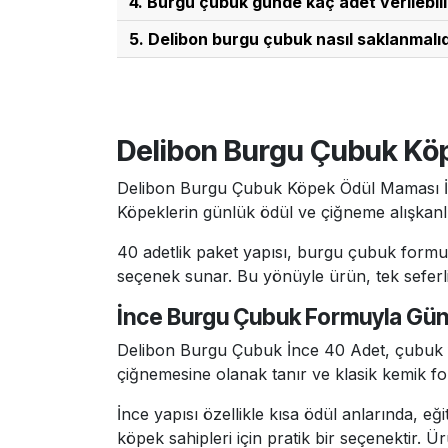
4. Burgu çubuk günde kaç adet verilebili
desteklemek istediğiniz zamanlarda verebil
Köpeğinizin boyutu ve çiğneme alışkanlığ
5. Delibon burgu çubuk nasıl saklanmalıd
yanında taze içme suyu bulundurmanız ve 
Delibon Burgu Çubuk, serin, kuru ve doğ
açıldıktan sonra da uygun saklama koşullar
Delibon Burgu Çubuk Kö
Delibon Burgu Çubuk Köpek Ödül Maması İn
Köpeklerin günlük ödül ve çiğneme alışkanlı
40 adetlik paket yapısı, burgu çubuk formun
seçenek sunar. Bu yönüyle ürün, tek seferli
İnce Burgu Çubuk Formuyla Gün
Delibon Burgu Çubuk İnce 40 Adet, çubuk f
çiğnemesine olanak tanır ve klasik kemik fo
İnce yapısı özellikle kısa ödül anlarında, 
köpek sahipleri için pratik bir seçenektir. 