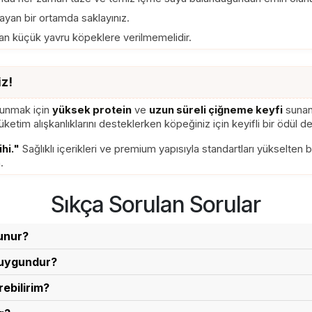
ayan bir ortamda saklayınız.
an küçük yavru köpeklere verilmemelidir.
iz!
 sunmak için
yüksek protein
ve
uzun süreli çiğneme keyfi
sunan 
tüketim alışkanlıklarını desteklerken köpeğiniz için keyifli bir ödül d
hi."
Sağlıklı içerikleri ve premium yapısıyla standartları yükselten 
.
Sıkça Sorulan Sorular
lunur?
ğır derisinden üretilmiş doğal bir formüle sahiptir. İçeri
n uygundur?
ük tüm ırk köpekler için uygundur. Köpeğinizin boyutu ve çi
ebilirim?
nda, eğitim sonrası küçük ödüllendirmelerde veya köpeğin