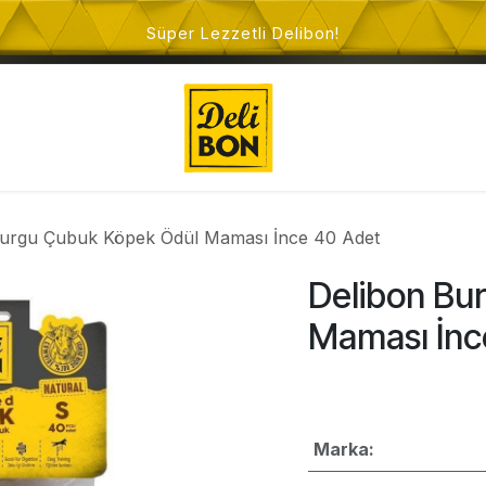
Süper Lezzetli Delibon!
ı
Kedi Takviye Ürünleri
Köpek Takviye Ürünleri
Burgu Çubuk Köpek Ödül Maması İnce 40 Adet
Delibon Bu
Maması İnc
Marka: