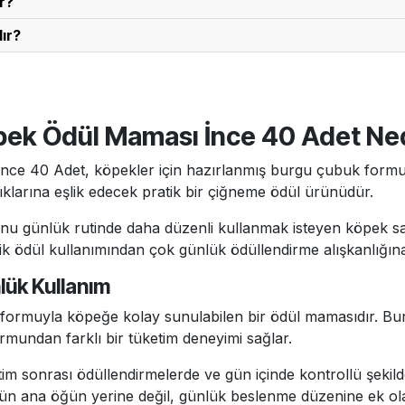
r?
irsiniz.
ına göre Delibon Burgu Çubuk’tan günde 3-10 adet verebilirs
ır?
ürünü gözetim altında vermeniz önerilir.
rudan güneş almayan bir ortamda muhafaza edilmelidir. Ürü
ına dikkat edilmelidir.
pek Ödül Maması İnce 40 Adet Ne
ce 40 Adet, köpekler için hazırlanmış burgu çubuk formun
klarına eşlik edecek pratik bir çiğneme ödül ürünüdür.
u günlük rutinde daha düzenli kullanmak isteyen köpek sahip
k ödül kullanımından çok günlük ödüllendirme alışkanlığına
lük Kullanım
ormuyla köpeğe kolay sunulabilen bir ödül mamasıdır. Bu
rmundan farklı bir tüketim deneyimi sağlar.
eğitim sonrası ödüllendirmelerde ve gün içinde kontrollü şek
Ürün ana öğün yerine değil, günlük beslenme düzenine ek ola