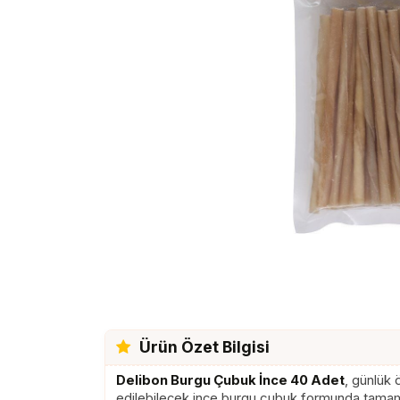
Ürün Özet Bilgisi
Delibon Burgu Çubuk İnce 40 Adet
, günlük 
edilebilecek ince burgu çubuk formunda tamaml