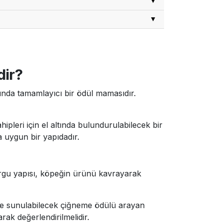
iniz. Tüketim sırasında köpeğinizin
nün tazeliğini korumak için ambalaj
dir?
da tamamlayıcı bir ödül mamasıdır.
leri için el altında bulundurulabilecek bir
 uygun bir yapıdadır.
rgu yapısı, köpeğin ürünü kavrayarak
ilde sunulabilecek çiğneme ödülü arayan
rak değerlendirilmelidir.