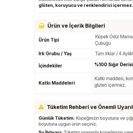
glüten, koruyucu ve renklendirici içermez.
Ürün ve İçerik Bilgileri
Köpek Ödül Mamas
Ürün Tipi
Çubuğu
Irk Grubu / Yaş
Tüm Irklar / 4 Ayl
%100 Sığır Deris
İçindekiler
Katkı maddesi, koru
Katkı Maddeleri
glüten içermez.
Tüketim Rehberi ve Önemli Uyarı
Günlük Tüketim:
Köpeğinizin boyutuna ve çiğne
boyutuna uygun ürün seçiniz.
Su İhtiyacı:
Tüketim sırasında köpeğinizin yan