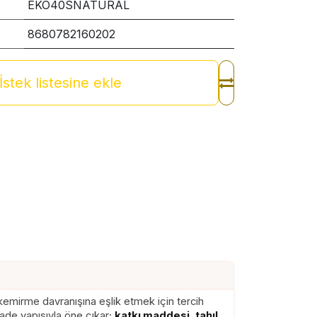
EKO40SNATURAL
8680782160202
İstek listesine ekle
kemirme davranışına eşlik etmek için tercih
sade yapısıyla öne çıkar;
katkı maddesi, tahıl,