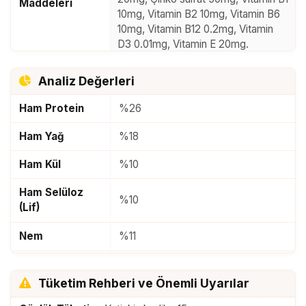
Maddeleri
%10, Tavuk ciğeri tozu), Bezelye,
10mg, Vitamin B2 10mg, Vitamin B6
Hayvansal yağlar.
10mg, Vitamin B12 0.2mg, Vitamin
4. Sığır Etli
Et ve Hayvansal Ürünler
D3 0.01mg, Vitamin E 20mg.
(Sığır eti %25, Tavuk eti %10, Tavuk
Renklendirici ve yapay aroma
ciğeri tozu), Bezelye, Hayvansal
içermez.
Analiz Değerleri
yağlar.
Ham Protein
%26
Ham Yağ
%18
Ham Kül
%10
Ham Selüloz
%10
(Lif)
Nem
%11
ME/Paket
325kcal/100g
Tüketim Rehberi ve Önemli Uyarılar