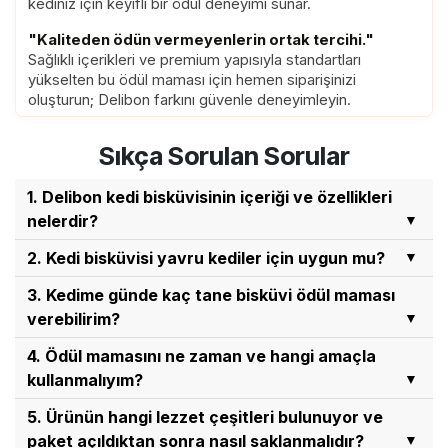
kediniz için keyifli bir ödül deneyimi sunar.
"Kaliteden ödün vermeyenlerin ortak tercihi."
Sağlıklı içerikleri ve premium yapısıyla standartları
yükselten bu ödül maması için hemen siparişinizi
oluşturun; Delibon farkını güvenle deneyimleyin.
Sıkça Sorulan Sorular
1. Delibon kedi bisküvisinin içeriği ve özellikleri
nelerdir?
Delibon bisküvi; dışı kıtır, içi yumuşak dolgulu
2. Kedi bisküvisi yavru kediler için uygun mu?
yapısıyla hem lezzetli hem de besleyici bir
8 Haftalıktan büyük yavru kediler ve tüm yetişkin
3. Kedime günde kaç tane bisküvi ödül maması
tamamlayıcı ödüldür. Formülü B1, B2, B6, B12, D3
kedilerin tüketimine uygun olacak şekilde
verebilirim?
ve E vitaminlerinin yanı sıra; taurin, kalsiyum, çinko
üretilmiştir. Ancak sindirim sistemi ve çiğneme
ve bakır gibi kedinizin genel sağlığını destekleyen
Delibon bisküvi tamamlayıcı bir ek besin olduğu
4. Ödül mamasını ne zaman ve hangi amaçla
alışkanlıkları henüz gelişme aşamasında olan 2
temel minerallerle zenginleştirilmiştir.
için ana öğün yerine geçmez ve kontrollü şekilde
kullanmalıyım?
aylıktan küçük yavru kedilerin tüketmesi uygun
verilmelidir. Günlük tüketim miktarı olarak yetişkin
değildir.
Delibon Bisküvi gün içindeki oyun saatlerinde veya
5. Ürünün hangi lezzet çeşitleri bulunuyor ve
kedilere en fazla 15 parça, yavru kedilere ise 5
kedinize yeni komutlar öğrettiğiniz eğitim
paket açıldıktan sonra nasıl saklanmalıdır?
parçaya kadar verebilirsiniz.