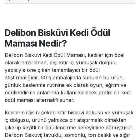
süreçlerinde motive edici bir ödül olarak güvenle
Evcil hayvanınızın damak zevkine uygun olarak
kullanabilirsiniz. Oyun sırasında dostunuzu bu
tavuklu, somonlu, ton balıklı ve sığır etli olmak
atıştırmalıkla ödüllendirmeniz, oyun anlarını daha
üzere dört farklı lezzet çeşidi bulunmaktadır. Kilitli
hareketli ve keyifli hale getirir.
ambalajı açıldıktan sonra tazeliğini koruması için
Delibon Bisküvi Kedi Ödül
paketin kilitlendiğinden emin olunmalı, serin ve
Maması Nedir?
kuru bir yerde muhafaza edilerek 1 ay içerisinde
tüketilmelidir.
Delibon Bisküvi Kedi Ödül Maması, kediler için özel
olarak hazırlanan, dışı kıtır içi yumuşak dolgulu
yapısıyla öne çıkan tamamlayıcı bir ödül
atıştırmalığıdır. 60 g ambalajında sunulan bu ürün,
günlük beslenme rutinine ek olarak oyun, eğitim ve
ödüllendirme anlarında kullanılabilecek pratik bir kedi
ödül maması alternatifi sunar.
Kedilerin ilgisini çeken kıtır bisküvi dokusu ve yumuşak
iç dolgusu, ürünü yalnızca bir atıştırmalık olmaktan
çıkarıp keyifli bir ödüllendirme deneyimine dönüştürür.
Delibon Bisküvi; tavuklu, somonlu, ton balıklı ve sığır