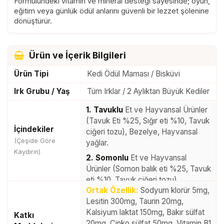
Formülündeki vitamin ve mineral desteği sayesinde; oyun,
eğitim veya günlük ödül anlarını güvenli bir lezzet şölenine
dönüştürür.
Ürün ve İçerik Bilgileri
Ürün Tipi
Kedi Ödül Maması / Bisküvi
Irk Grubu / Yaş
Tüm Irklar / 2 Aylıktan Büyük Kediler
1. Tavuklu
Et ve Hayvansal Ürünler
(Tavuk Eti %25, Sığır eti %10, Tavuk
İçindekiler
ciğeri tozu), Bezelye, Hayvansal
(Çeşide Göre
yağlar.
Kaydırın)
2. Somonlu
Et ve Hayvansal
Ürünler (Somon balık eti %25, Tavuk
eti %10, Tavuk ciğeri tozu),
Ortak Özellik:
Sodyum klorür 5mg,
Bezelye, Hayvansal yağlar.
Lesitin 300mg, Taurin 20mg,
3. Ton Balıklı
Et ve Hayvansal
Kalsiyum laktat 150mg, Bakır sülfat
Katkı
Ürünler (Ton balık eti %25, Tavuk eti
20mg, Çinko sülfat 50mg, Vitamin B1